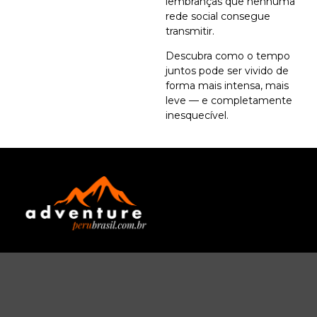
lembranças que nenhuma
rede social consegue
transmitir.
Descubra como o tempo
juntos pode ser vivido de
forma mais intensa, mais
leve — e completamente
inesquecível.